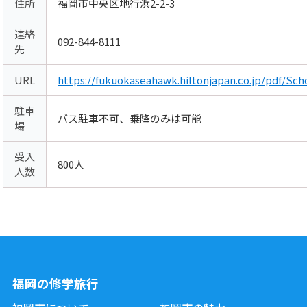
住所
福岡市中央区地行浜2-2-3
連絡
092-844-8111
先
URL
https://fukuokaseahawk.hiltonjapan.co.jp/pdf/Sch
駐車
バス駐車不可、乗降のみは可能
場
受入
800人
人数
福岡の修学旅行